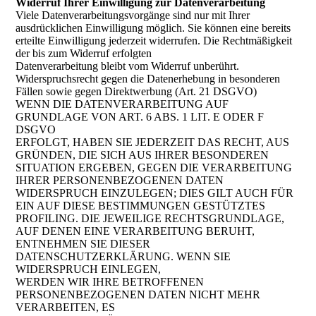
Widerruf Ihrer Einwilligung zur Datenverarbeitung
Viele Datenverarbeitungsvorgänge sind nur mit Ihrer
ausdrücklichen Einwilligung möglich. Sie können eine bereits
erteilte Einwilligung jederzeit widerrufen. Die Rechtmäßigkeit
der bis zum Widerruf erfolgten
Datenverarbeitung bleibt vom Widerruf unberührt.
Widerspruchsrecht gegen die Datenerhebung in besonderen
Fällen sowie gegen Direktwerbung (Art. 21 DSGVO)
WENN DIE DATENVERARBEITUNG AUF
GRUNDLAGE VON ART. 6 ABS. 1 LIT. E ODER F
DSGVO
ERFOLGT, HABEN SIE JEDERZEIT DAS RECHT, AUS
GRÜNDEN, DIE SICH AUS IHRER BESONDEREN
SITUATION ERGEBEN, GEGEN DIE VERARBEITUNG
IHRER PERSONENBEZOGENEN DATEN
WIDERSPRUCH EINZULEGEN; DIES GILT AUCH FÜR
EIN AUF DIESE BESTIMMUNGEN GESTÜTZTES
PROFILING. DIE JEWEILIGE RECHTSGRUNDLAGE,
AUF DENEN EINE VERARBEITUNG BERUHT,
ENTNEHMEN SIE DIESER
DATENSCHUTZERKLÄRUNG. WENN SIE
WIDERSPRUCH EINLEGEN,
WERDEN WIR IHRE BETROFFENEN
PERSONENBEZOGENEN DATEN NICHT MEHR
VERARBEITEN, ES